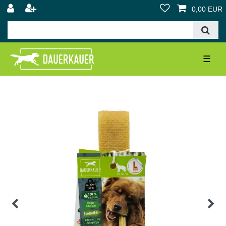
0,00 EUR
☰