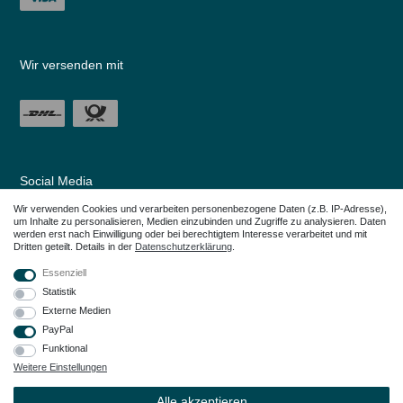
Wir versenden mit
Social Media
Wir verwenden Cookies und verarbeiten personenbezogene Daten (z.B. IP-Adresse),
um Inhalte zu personalisieren, Medien einzubinden und Zugriffe zu analysieren. Daten
werden erst nach Einwilligung oder bei berechtigtem Interesse verarbeitet und mit
Dritten geteilt. Details in der
Daten­schutz­erklärung
.
Essenziell
Statistik
Externe Medien
PayPal
Funktional
Weitere Einstellungen
Alle in den Webseiten erwähnten Geräte- und Zubehörbezeichnungen dienen
lediglich der Anwendungshilfe. Alle genannten Markennamen sind eingetragene
Alle akzeptieren