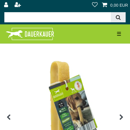
0,00 EUR
☰