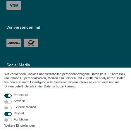
Wir versenden mit
Social Media
Wir verwenden Cookies und verarbeiten personenbezogene Daten (z.B. IP-Adresse),
um Inhalte zu personalisieren, Medien einzubinden und Zugriffe zu analysieren. Daten
werden erst nach Einwilligung oder bei berechtigtem Interesse verarbeitet und mit
Dritten geteilt. Details in der
Daten­schutz­erklärung
.
Essenziell
Statistik
Externe Medien
PayPal
Funktional
Weitere Einstellungen
Alle in den Webseiten erwähnten Geräte- und Zubehörbezeichnungen dienen