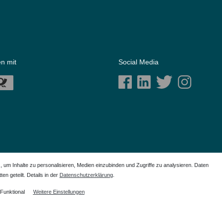
n mit
Social Media
m Inhalte zu personalisieren, Medien einzubinden und Zugriffe zu analysieren. Daten
en geteilt. Details in der
Daten­schutz­erklärung
.
ich der Anwendungshilfe. Alle genannten Markennamen sind eingetragene Warenzeichen Ihrer
Funktional
Weitere Einstellungen