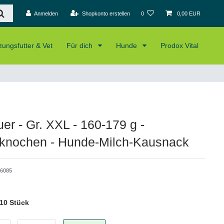
Anmelden
Shopkonto erstellen
0
0,00 EUR
ungsfutter & Vet
Für dich
Hunde
Prodox Vital
er - Gr. XXL - 160-179 g -
knochen - Hunde-Milch-Kausnack
6085
10 Stück