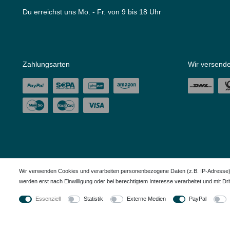
Du erreichst uns Mo. - Fr. von 9 bis 18 Uhr
Zahlungsarten
Wir versende
Wir verwenden Cookies und verarbeiten personenbezogene Daten (z.B. IP-Adresse), u
werden erst nach Einwilligung oder bei berechtigtem Interesse verarbeitet und mit Dritt
Alle in den Webseiten erwähnten Geräte- und Zubehörbezeichnungen dienen ledigl
Essenziell
Statistik
Externe Medien
PayPal
© Copyright 2026 – Dauerkauer | Alle Rechte vorbehalten.