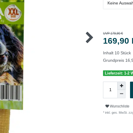
Keine Auswah
UVP 179,90 €
169,90
Inhalt
10
Stück
Grundpreis
16,9
Lieferzeit: 1-2
Wunschliste
* inkl. ges. MwSt. zzg