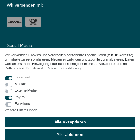
Wir versenden mit
Social Media
Wir verwenden Cookies und verarbeiten personenbezogene Daten (z.B. IP-Adresse),
um Inhalte zu personalisieren, Medien einzubinden und Zugriffe zu analysieren. Daten
werden erst nach Einwilligung oder bei berechtigtem Interesse verarbeitet und mit
Dritten geteilt. Details in der
Daten­schutz­erklärung
.
Essenziell
Statistik
Externe Medien
PayPal
Funktional
Weitere Einstellungen
Alle in den Webseiten erwähnten Geräte- und Zubehörbezeichnungen dienen
lediglich der Anwendungshilfe. Alle genannten Markennamen sind eingetragene
Alle akzeptieren
Warenzeichen Ihrer Eigentümer.
© Copyright 2026 – Dauerkauer | Alle Rechte vorbehalten.
Alle ablehnen