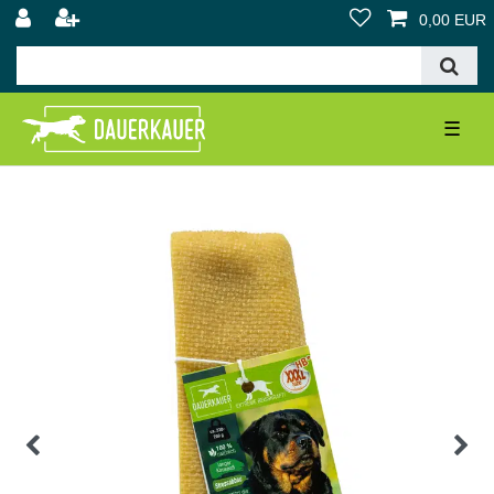
0,00 EUR
☰