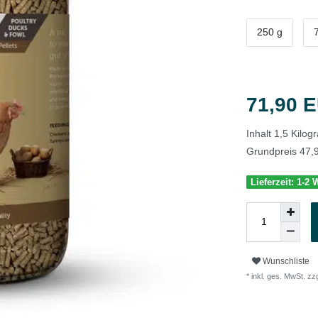
250 g
71,90 
Inhalt
1,5
Kilo
Grundpreis
47,
Lieferzeit: 1-2
Wunschliste
* inkl. ges. MwSt. zzg