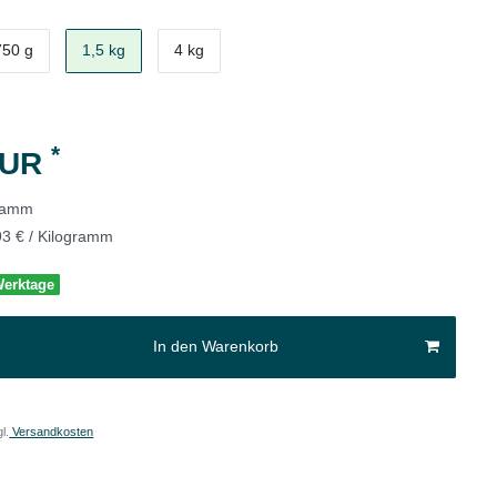
750 g
1,5 kg
4 kg
*
EUR
gramm
93 € / Kilogramm
 Werktage
In den Warenkorb
l.
Versandkosten