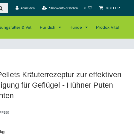
Anmelden
Shopkonto erstellen
0
0,00 EUR
ungsfutter & Vet
Für dich
Hunde
Prodox Vital
ellets Kräuterrezeptur zur effektiven
igung für Geflügel - Hühner Puten
nten
PP150
 kg