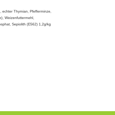
 echter Thymian, Pfefferminze,
e), Weizenfuttermehl,
phat, Sepiolith (E562) 1,2g/kg