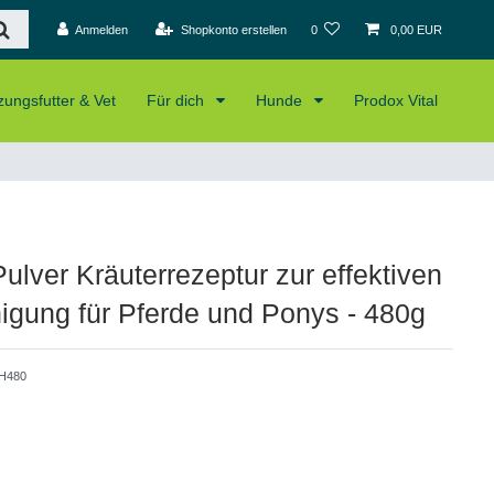
Anmelden
Shopkonto erstellen
0
0,00 EUR
ungsfutter & Vet
Für dich
Hunde
Prodox Vital
ulver Kräuterrezeptur zur effektiven
igung für Pferde und Ponys - 480g
H480