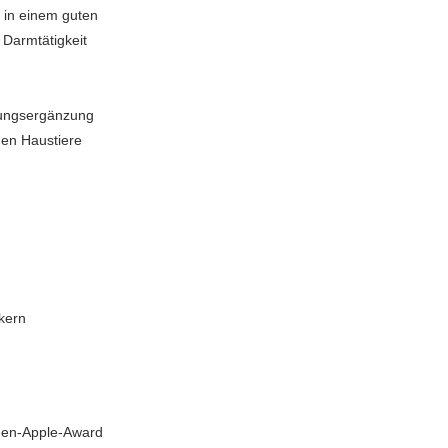
e in einem guten
 Darmtätigkeit
rungsergänzung
gen Haustiere
kern
een-Apple-Award