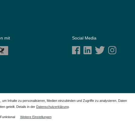
n mit
Social Media
m Inhalte zu personalisieren, Medien einzubinden und Zugriffe zu analysieren. Daten
en geteilt. Details in der
Daten­schutz­erklärung
.
ich der Anwendungshilfe. Alle genannten Markennamen sind eingetragene Warenzeichen Ihrer
Funktional
Weitere Einstellungen