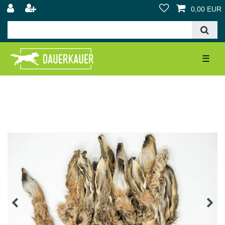
0,00 EUR
☰