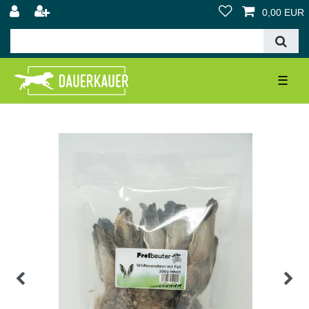
0,00 EUR
☰