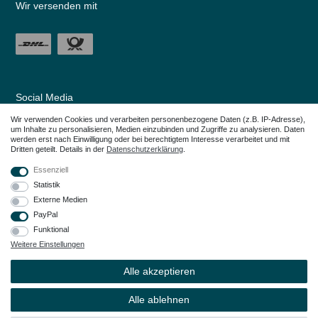
Wir versenden mit
Social Media
Wir verwenden Cookies und verarbeiten personenbezogene Daten (z.B. IP-Adresse),
um Inhalte zu personalisieren, Medien einzubinden und Zugriffe zu analysieren. Daten
werden erst nach Einwilligung oder bei berechtigtem Interesse verarbeitet und mit
Dritten geteilt. Details in der
Daten­schutz­erklärung
.
Essenziell
Statistik
Externe Medien
PayPal
Funktional
Weitere Einstellungen
Alle in den Webseiten erwähnten Geräte- und Zubehörbezeichnungen dienen
lediglich der Anwendungshilfe. Alle genannten Markennamen sind eingetragene
Alle akzeptieren
Warenzeichen Ihrer Eigentümer.
© Copyright 2026 – Dauerkauer | Alle Rechte vorbehalten.
Alle ablehnen