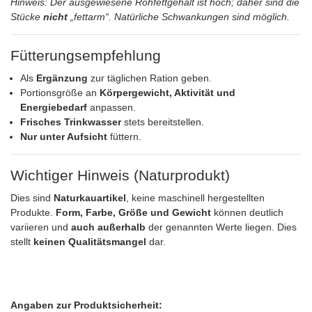
Hinweis: Der ausgewiesene Rohfettgehalt ist hoch; daher sind die
Stücke
nicht
„fettarm“. Natürliche Schwankungen sind möglich.
Fütterungsempfehlung
Als
Ergänzung
zur täglichen Ration geben.
Portionsgröße an
Körpergewicht, Aktivität und
Energiebedarf
anpassen.
Frisches Trinkwasser
stets bereitstellen.
Nur unter Aufsicht
füttern.
Wichtiger Hinweis (Naturprodukt)
Dies sind
Naturkauartikel
, keine maschinell hergestellten
Produkte.
Form, Farbe, Größe und Gewicht
können deutlich
variieren und
auch außerhalb
der genannten Werte liegen. Dies
stellt
keinen Qualitätsmangel
dar.
Angaben zur Produktsicherheit: