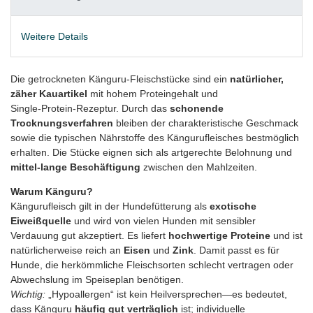
Weitere Details
Die getrockneten Känguru‑Fleischstücke sind ein
natürlicher,
zäher Kauartikel
mit hohem Proteingehalt und
Single‑Protein‑Rezeptur. Durch das
schonende
Trocknungsverfahren
bleiben der charakteristische Geschmack
sowie die typischen Nährstoffe des Kängurufleisches bestmöglich
erhalten. Die Stücke eignen sich als artgerechte Belohnung und
mittel‑lange Beschäftigung
zwischen den Mahlzeiten.
Warum Känguru?
Kängurufleisch gilt in der Hundefütterung als
exotische
Eiweißquelle
und wird von vielen Hunden mit sensibler
Verdauung gut akzeptiert. Es liefert
hochwertige Proteine
und ist
natürlicherweise reich an
Eisen
und
Zink
. Damit passt es für
Hunde, die herkömmliche Fleischsorten schlecht vertragen oder
Abwechslung im Speiseplan benötigen.
Wichtig:
„Hypoallergen“ ist kein Heilversprechen—es bedeutet,
dass Känguru
häufig gut verträglich
ist; individuelle