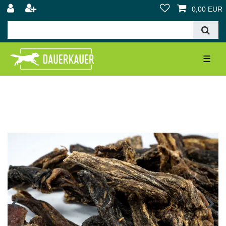
0,00 EUR
☰