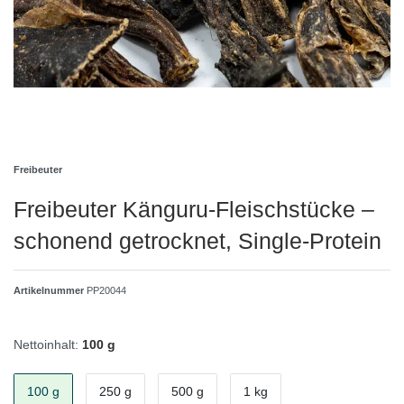
Freibeuter
Freibeuter Känguru‑Fleischstücke –
schonend getrocknet, Single‑Protein
Artikelnummer
PP20044
Nettoinhalt:
100 g
100 g
250 g
500 g
1 kg