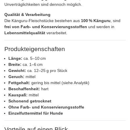
Unverträglichkeiten sind dennoch möglich.
Qualität & Verarbeitung
Die Känguru‑Fleischstücke bestehen aus
100 % Känguru
, sind
frei von Farb‑ und Konservierungsstoffen
und werden in
Lebensmittelqualität
verarbeitet.
Produkteigenschaften
Länge:
ca. 5–10 cm
Breite:
ca. 1–6 cm
Gewicht:
ca. 12–25 g pro Stück
Geruch:
mittel
Fettgehalt:
gering bis mittel (siehe Analytik)
Beschaffenheit:
hart
Kauspaß:
mittel
Schonend getrocknet
Ohne Farb‑ und Konservierungsstoffe
Einzelfuttermittel für Hunde
Vorteile auf einen Blick