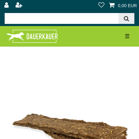
0,00 EUR
☰