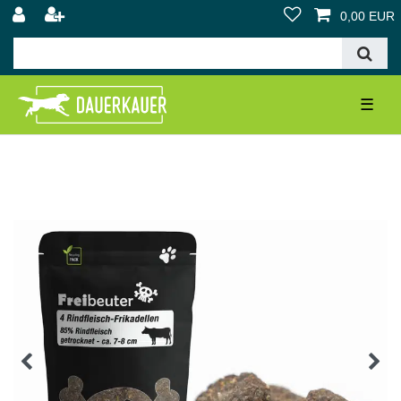
0,00 EUR
☰