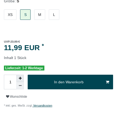
Größe:
S
XS
S
M
L
UVP 20,99 €
*
11,99 EUR
Inhalt
1
Stück
Lieferzeit: 1-2 Werktage
In den Warenkorb
Wunschliste
* inkl. ges. MwSt. zzgl.
Versandkosten