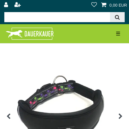
0,00 EUR
☰