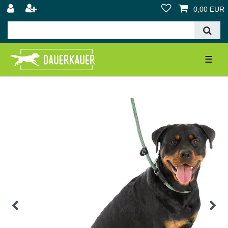
0,00 EUR
☰