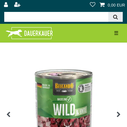
0,00 EUR
☰