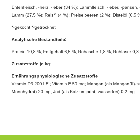
Entenfleisch, -herz, -leber (34 %); Lammfleisch, -leber, -pansen,
Lamm (27,5 %); Reis*¹ (4 %); Preiselbeeren (2 %); Distelöl (0,5 %
*¹gekocht *²getrocknet
Analytische Bestandteile:
Protein 10,8 %; Fettgehalt 6,5 %; Rohasche 1,8 %; Rohfaser 0,3
Zusatzstoffe je kg:
Ernährungsphysiologische Zusatzstoffe
Vitamin D3 200 I.E.; Vitamin E 50 mg; Mangan (als Mangan(II)-sul
Monohydrat) 20 mg; Jod (als Kalziumjodat, wasserfrei) 0,2 mg