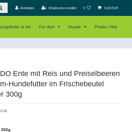
Anmelden
Shopkonto erstellen
0
0,00 EUR
ungsfutter & Vet
Für dich
Hunde
Prodox Vital
O Ente mit Reis und Preiselbeeren
m-Hundefutter im Frischebeutel
r 300g
1236
 300g