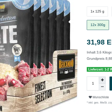
1x 125 g
12x 300g
31,98 
Inhalt
3,6
Kilo
Grundpreis
8,8
Lieferzeit: 1-2
Wunschliste
* inkl. ges. MwSt. zzg