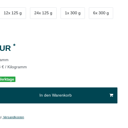
12x 125 g
24x 125 g
1x 300 g
6x 300 g
*
EUR
gramm
8 € / Kilogramm
 Werktage
In den Warenkorb
l.
Versandkosten