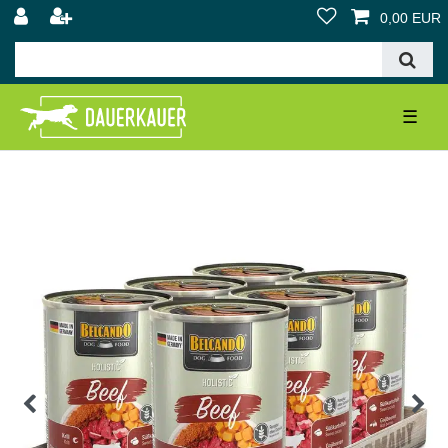
0,00 EUR
☰