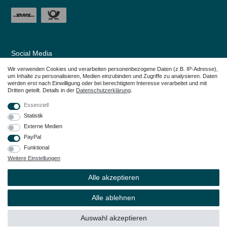
Social Media
Wir verwenden Cookies und verarbeiten personenbezogene Daten (z.B. IP-Adresse),
um Inhalte zu personalisieren, Medien einzubinden und Zugriffe zu analysieren. Daten
werden erst nach Einwilligung oder bei berechtigtem Interesse verarbeitet und mit
Dritten geteilt. Details in der
Daten­schutz­erklärung
.
Essenziell
Statistik
Externe Medien
PayPal
Funktional
Weitere Einstellungen
Alle in den Webseiten erwähnten Geräte- und Zubehörbezeichnungen dienen
lediglich der Anwendungshilfe. Alle genannten Markennamen sind eingetragene
Alle akzeptieren
Warenzeichen Ihrer Eigentümer.
© Copyright 2026 – Dauerkauer | Alle Rechte vorbehalten.
Alle ablehnen
Auswahl akzeptieren