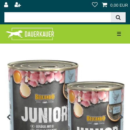
0,00 EUR
☰