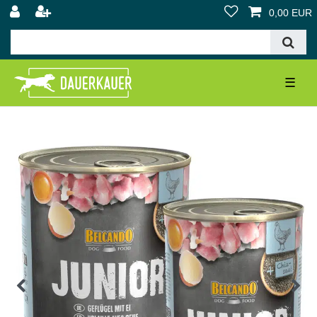
0,00 EUR
☰