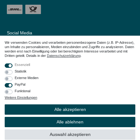
Social Media
Wir verwenden Cookies und verarbeiten personenbezogene Daten (z.B. IP-Adresse),
um Inhalte zu personalisieren, Medien einzubinden und Zugriffe zu analysieren. Daten
werden erst nach Einwilligung oder bei berechtigtem Interesse verarbeitet und mit
Dritten geteilt. Details in der
Daten­schutz­erklärung
.
Essenziell
Statistik
Externe Medien
PayPal
Funktional
Weitere Einstellungen
Alle in den Webseiten erwähnten Geräte- und Zubehörbezeichnungen dienen
lediglich der Anwendungshilfe. Alle genannten Markennamen sind eingetragene
Alle akzeptieren
Warenzeichen Ihrer Eigentümer.
© Copyright 2026 – Dauerkauer | Alle Rechte vorbehalten.
Alle ablehnen
Auswahl akzeptieren