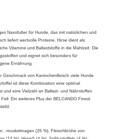
es Nassfutter für Hunde, das mit natürlichen und
 liefert wertvolle Proteine, Hirse dient als
che Vitamine und Ballaststoffe in die Mahlzeit. Die
gsstoffen und eignet sich besonders für
ogene Ernährung.
t der Geschmack von Kaninchenfleisch viele Hunde
artoffel ist diese Kombination eine optimal
st und eine Vielzahl an Ballast- und Nährstoffen
es Fell. Ein weiteres Plus der BELCANDO Finest
telöl.
eber, -muskelmagen (26 %); Fleischbrühe von
 (14 %); Hirse*¹ (4 %); Süßkartoffeln (4 %);