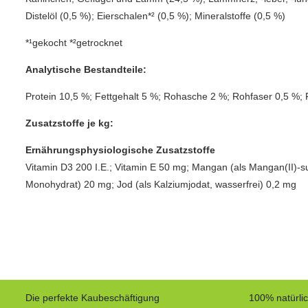
Distelöl (0,5 %); Eierschalen*² (0,5 %); Mineralstoffe (0,5 %)
*¹gekocht *²getrocknet
Analytische Bestandteile:
Protein 10,5 %; Fettgehalt 5 %; Rohasche 2 %; Rohfaser 0,5 %; 
Zusatzstoffe je kg:
Ernährungsphysiologische Zusatzstoffe
Vitamin D3 200 I.E.; Vitamin E 50 mg; Mangan (als Mangan(II)-sul
Monohydrat) 20 mg; Jod (als Kalziumjodat, wasserfrei) 0,2 mg
Die perfekte Kaubeschäftigung
100% natürli