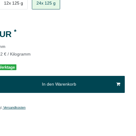
12x 125 g
24x 125 g
*
EUR
amm
12 € / Kilogramm
 Werktage
In den Warenkorb
l.
Versandkosten