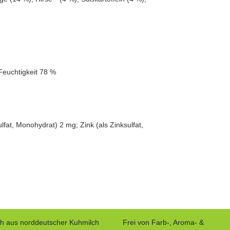
Feuchtigkeit 78 %
fat, Monohydrat) 2 mg; Zink (als Zinksulfat,
ch aus norddeutscher Kuhmilch
Frei von Farb-, Aroma- &