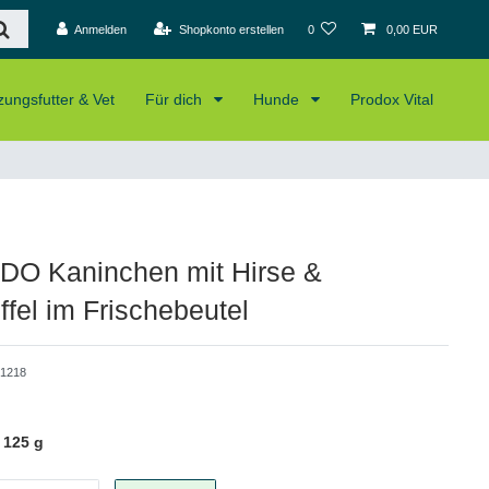
Anmelden
Shopkonto erstellen
0
0,00 EUR
ungsfutter & Vet
Für dich
Hunde
Prodox Vital
O Kaninchen mit Hirse &
ffel im Frischebeutel
1218
 125 g