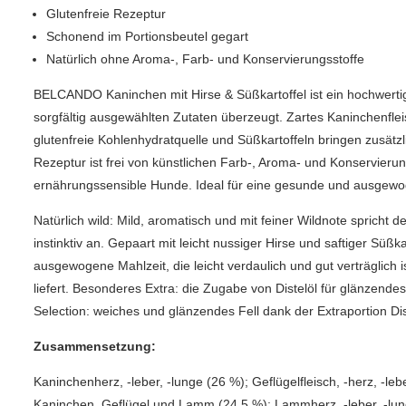
Glutenfreie Rezeptur
Schonend im Portionsbeutel gegart
Natürlich ohne Aroma-, Farb- und Konservierungsstoffe
BELCANDO Kaninchen mit Hirse & Süßkartoffel ist ein hochwertig
sorgfältig ausgewählten Zutaten überzeugt. Zartes Kaninchenfleisch
glutenfreie Kohlenhydratquelle und Süßkartoffeln bringen zusätzli
Rezeptur ist frei von künstlichen Farb-, Aroma- und Konservierun
ernährungssensible Hunde. Ideal für eine gesunde und ausgew
Natürlich wild: Mild, aromatisch und mit feiner Wildnote sprich
instinktiv an. Gepaart mit leicht nussiger Hirse und saftiger Süßk
ausgewogene Mahlzeit, die leicht verdaulich und gut verträglich i
liefert. Besonderes Extra: die Zugabe von Distelöl für glänzend
Selection: weiches und glänzendes Fell dank der Extraportion Dis
Zusammensetzung:
Kaninchenherz, -leber, -lunge (26 %); Geflügelfleisch, -herz, -l
Kaninchen, Geflügel und Lamm (24,5 %); Lammherz, -leber, -lunge