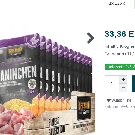
1x 125 g
33,36 
Inhalt
3
Kilogr
Grundpreis
11,
Lieferzeit: 1-2
Wunschliste
* inkl. ges. MwSt. zzg