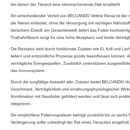
bei denen der Tierarzt eine nierenschonende Diät empfiehlt.
Ein entscheidender Vorteil von BELCANDO Vetline Renal ist der 
die Nieren entlastet, ohne die Versorgung mit wichtigen Nährstof
tierischem Eiweiß am Gesamteiweiß liefert das Futter hochwerti
Truthahnfleisch sorgt für eine hohe Akzeptanz und beste Verträgli
Die Rezeptur wird durch funktionale Zutaten wie Ei, Krill und La
liefern und entzündliche Prozesse positiv beeinflussen können. A
verträgliche Energiequellen. Zusätzlich unterstützen ausgewählte
das Immunsystem.
Durch die sorgfältige Auswahl aller Zutaten bietet BELCANDO Ve
Geschmack, Verträglichkeit und ernährungsphysiologischer Wirksa
Kombination mit Nassfutter gefüttert werden und lässt sich prob
integrieren.
Die empfohlene Fütterungsdauer beträgt zunächst bis zu sechs 
Verlängerung sollte unbedingt der Rat eines Tierarztes eingeholt