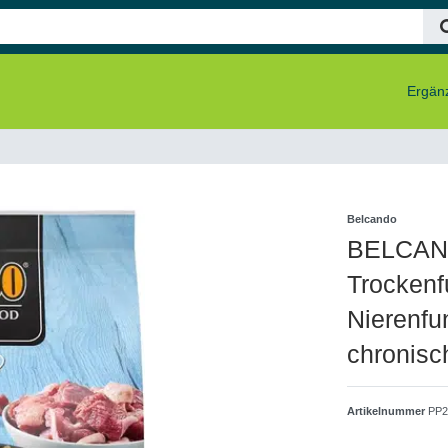
Ergänz
Belcando
BELCANDO
Trockenf
Nierenfu
chronisc
Artikelnummer
PP2