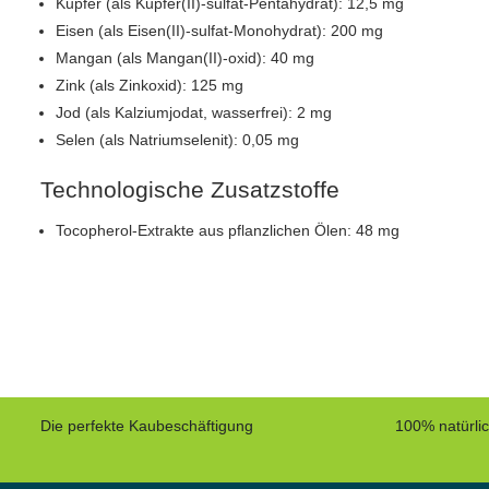
Kupfer (als Kupfer(II)-sulfat-Pentahydrat): 12,5 mg
Eisen (als Eisen(II)-sulfat-Monohydrat): 200 mg
Mangan (als Mangan(II)-oxid): 40 mg
Zink (als Zinkoxid): 125 mg
Jod (als Kalziumjodat, wasserfrei): 2 mg
Selen (als Natriumselenit): 0,05 mg
Technologische Zusatzstoffe
Tocopherol-Extrakte aus pflanzlichen Ölen: 48 mg
Die perfekte Kaubeschäftigung
100% natürli