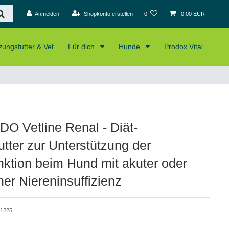
Anmelden
Shopkonto erstellen
0
0,00 EUR
ungsfutter & Vet
Für dich
Hunde
Prodox Vital
 Vetline Renal - Diät-
utter zur Unterstützung der
nktion beim Hund mit akuter oder
her Niereninsuffizienz
1225