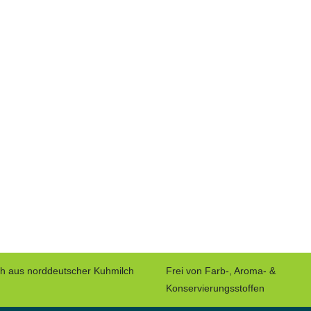
ch aus norddeutscher Kuhmilch
Frei von Farb-, Aroma- &
Konservierungsstoffen