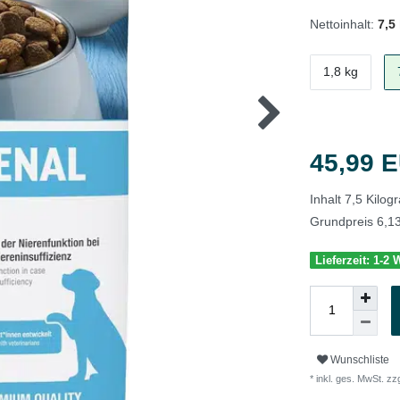
Nettoinhalt:
7,5
1,8 kg
45,99 
Inhalt
7,5
Kilo
Grundpreis
6,1
Lieferzeit: 1-2
Wunschliste
* inkl. ges. MwSt. zzg