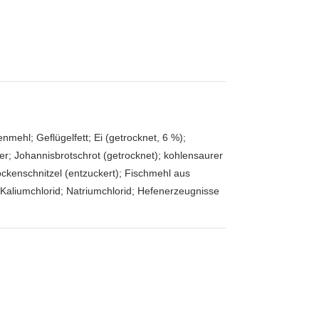
nmehl; Geflügelfett; Ei (getrocknet, 6 %);
r; Johannisbrotschrot (getrocknet); kohlensaurer
ckenschnitzel (entzuckert); Fischmehl aus
; Kaliumchlorid; Natriumchlorid; Hefenerzeugnisse