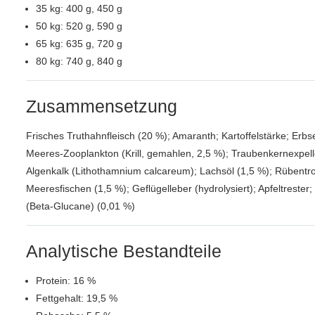
35 kg: 400 g, 450 g
50 kg: 520 g, 590 g
65 kg: 635 g, 720 g
80 kg: 740 g, 840 g
Zusammensetzung
Frisches Truthahnfleisch (20 %); Amaranth; Kartoffelstärke; Erbse
Meeres-Zooplankton (Krill, gemahlen, 2,5 %); Traubenkernexpelle
Algenkalk (Lithothamnium calcareum); Lachsöl (1,5 %); Rübentro
Meeresfischen (1,5 %); Geflügelleber (hydrolysiert); Apfeltrester
(Beta-Glucane) (0,01 %)
Analytische Bestandteile
Protein: 16 %
Fettgehalt: 19,5 %