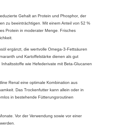
reduzierte Gehalt an Protein und Phosphor, der
fen zu beeinträchtigen. Mit einem Anteil von 52 %
ges Protein in moderater Menge. Frisches
chkeit.
chsöl ergänzt, die wertvolle Omega-3-Fettsäuren
maranth und Kartoffelstärke dienen als gut
 Inhaltsstoffe wie Hefederivate mit Beta-Glucanen
tline Renal eine optimale Kombination aus
mkeit. Das Trockenfutter kann allein oder in
lemlos in bestehende Fütterungsroutinen
Monate. Vor der Verwendung sowie vor einer
 werden.