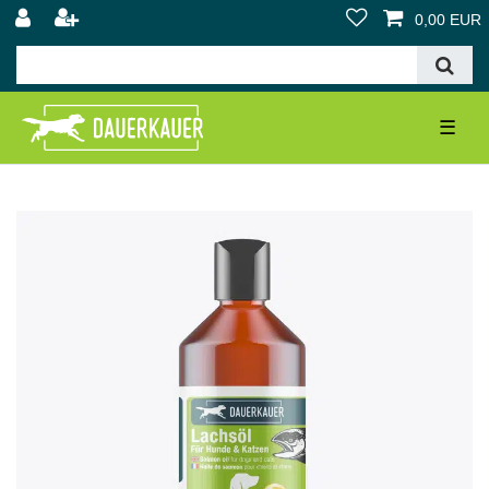
0,00 EUR
☰