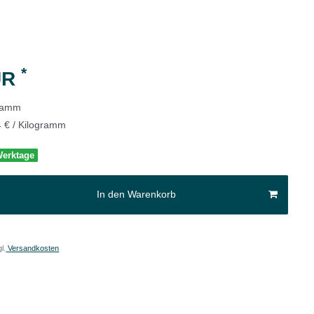
*
UR
gramm
4 € / Kilogramm
 Werktage
In den Warenkorb
l.
Versandkosten