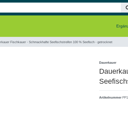
Ergänz
rkauer Fischkauer - Schmackhafte Seefischstreifen 100 % Seefisch - getrocknet
Dauerkauer
Dauerkau
Seefisch
Artikelnummer
PP1