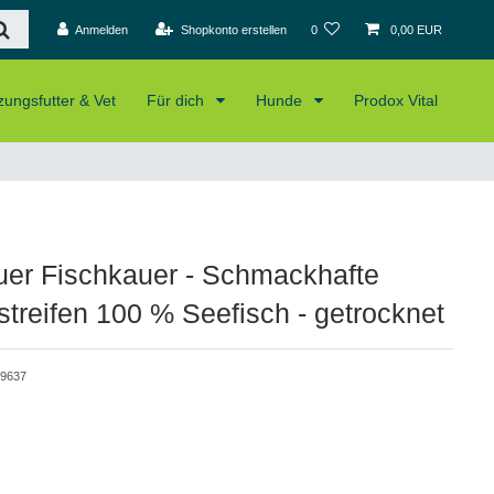
Anmelden
Shopkonto erstellen
0
0,00 EUR
ungsfutter & Vet
Für dich
Hunde
Prodox Vital
er Fischkauer - Schmackhafte
streifen 100 % Seefisch - getrocknet
9637