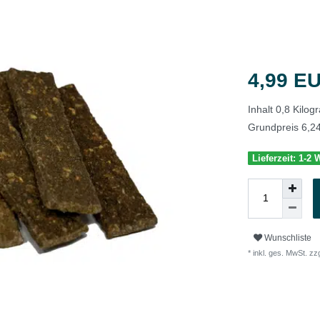
4,99 E
Inhalt
0,8
Kilo
Grundpreis
6,2
Lieferzeit: 1-2
Wunschliste
* inkl. ges. MwSt. zzg