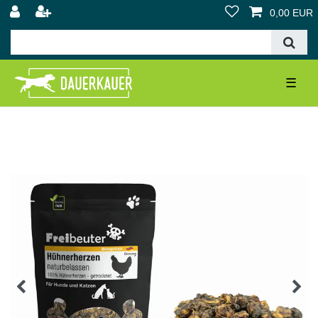
0,00 EUR
☰