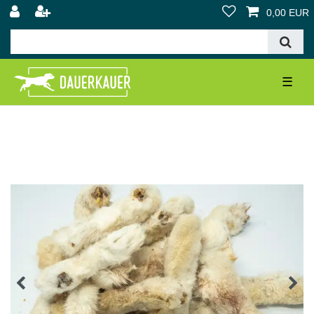
0,00 EUR
☰