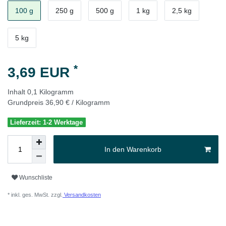
100 g
250 g
500 g
1 kg
2,5 kg
5 kg
*
3,69 EUR
Inhalt
0,1
Kilogramm
Grundpreis
36,90 € / Kilogramm
Lieferzeit: 1-2 Werktage
In den Warenkorb
Wunschliste
* inkl. ges. MwSt. zzgl.
Versandkosten