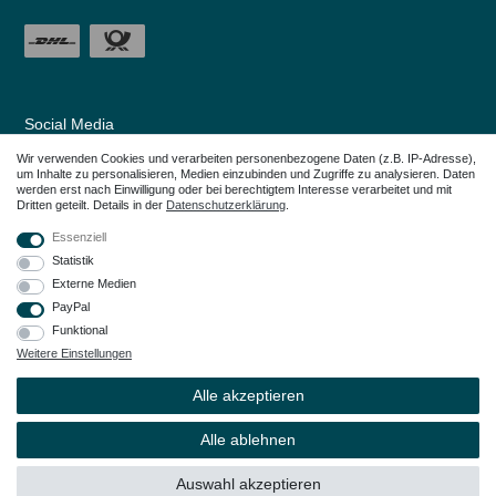
Social Media
Wir verwenden Cookies und verarbeiten personenbezogene Daten (z.B. IP-Adresse),
um Inhalte zu personalisieren, Medien einzubinden und Zugriffe zu analysieren. Daten
werden erst nach Einwilligung oder bei berechtigtem Interesse verarbeitet und mit
Dritten geteilt. Details in der
Daten­schutz­erklärung
.
Essenziell
Statistik
Externe Medien
PayPal
Funktional
Weitere Einstellungen
Alle in den Webseiten erwähnten Geräte- und Zubehörbezeichnungen dienen
lediglich der Anwendungshilfe. Alle genannten Markennamen sind eingetragene
Alle akzeptieren
Warenzeichen Ihrer Eigentümer.
© Copyright 2026 – Dauerkauer | Alle Rechte vorbehalten.
Alle ablehnen
Auswahl akzeptieren