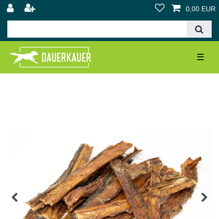
0,00 EUR
☰