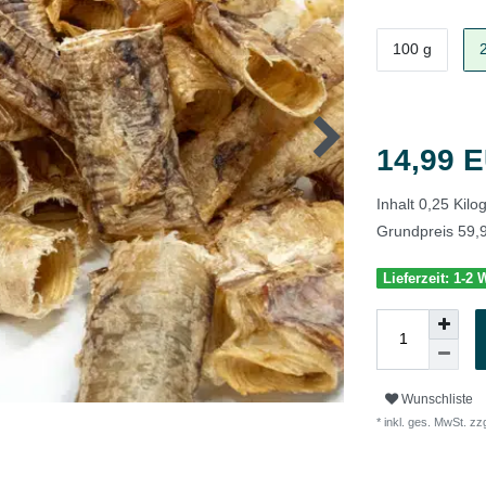
100 g
14,99 
Inhalt
0,25
Kil
Grundpreis
59,
Lieferzeit: 1-2
Wunschliste
* inkl. ges. MwSt. zzg