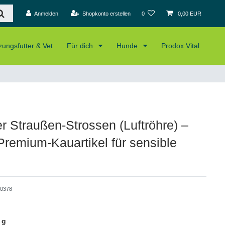
Anmelden
Shopkonto erstellen
0
0,00 EUR
ungsfutter & Vet
Für dich
Hunde
Prodox Vital
er Straußen‑Strossen (Luftröhre) –
Premium‑Kauartikel für sensible
0378
 g