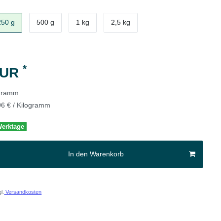
250 g
500 g
1 kg
2,5 kg
*
EUR
ogramm
96 € / Kilogramm
 Werktage
In den Warenkorb
l.
Versandkosten