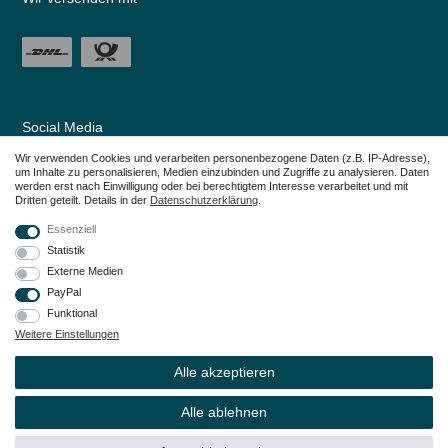
Social Media
Wir verwenden Cookies und verarbeiten personenbezogene Daten (z.B. IP-Adresse),
um Inhalte zu personalisieren, Medien einzubinden und Zugriffe zu analysieren. Daten
werden erst nach Einwilligung oder bei berechtigtem Interesse verarbeitet und mit
Dritten geteilt. Details in der
Daten­schutz­erklärung
.
Essenziell
Statistik
Externe Medien
PayPal
Funktional
Weitere Einstellungen
Alle in den Webseiten erwähnten Geräte- und Zubehörbezeichnungen dienen
lediglich der Anwendungshilfe. Alle genannten Markennamen sind eingetragene
Alle akzeptieren
Warenzeichen Ihrer Eigentümer.
© Copyright 2026 – Dauerkauer | Alle Rechte vorbehalten.
Alle ablehnen