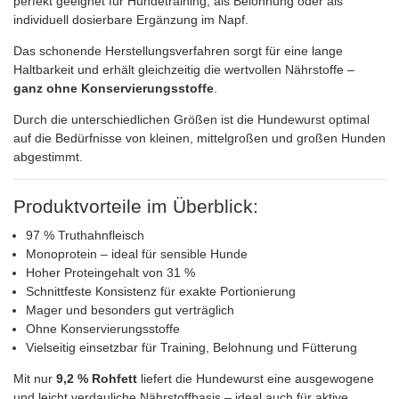
perfekt geeignet für Hundetraining, als Belohnung oder als
individuell dosierbare Ergänzung im Napf.
Das schonende Herstellungsverfahren sorgt für eine lange
Haltbarkeit und erhält gleichzeitig die wertvollen Nährstoffe –
ganz ohne Konservierungsstoffe
.
Durch die unterschiedlichen Größen ist die Hundewurst optimal
auf die Bedürfnisse von kleinen, mittelgroßen und großen Hunden
abgestimmt.
Produktvorteile im Überblick:
97 % Truthahnfleisch
Monoprotein – ideal für sensible Hunde
Hoher Proteingehalt von 31 %
Schnittfeste Konsistenz für exakte Portionierung
Mager und besonders gut verträglich
Ohne Konservierungsstoffe
Vielseitig einsetzbar für Training, Belohnung und Fütterung
Mit nur
9,2 % Rohfett
liefert die Hundewurst eine ausgewogene
und leicht verdauliche Nährstoffbasis – ideal auch für aktive