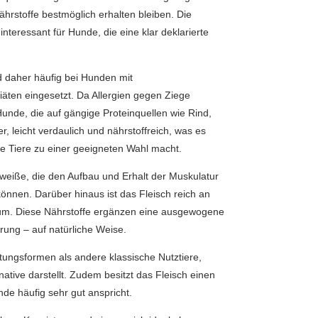
rstoffe bestmöglich erhalten bleiben. Die
ressant für Hunde, die eine klar deklarierte
d daher häufig bei Hunden mit
iäten eingesetzt. Da Allergien gegen Ziege
 Hunde, die auf gängige Proteinquellen wie Rind,
, leicht verdaulich und nährstoffreich, was es
e Tiere zu einer geeigneten Wahl macht.
 Eiweiße, die den Aufbau und Erhalt der Muskulatur
önnen. Darüber hinaus ist das Fleisch reich an
ium. Diese Nährstoffe ergänzen eine ausgewogene
ung – auf natürliche Weise.
tungsformen als andere klassische Nutztiere,
native darstellt. Zudem besitzt das Fleisch einen
de häufig sehr gut anspricht.