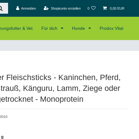
Anmelden
Shopkonto erstellen
0
0,00 EUR
ungsfutter & Vet
Für dich
Hunde
Prodox Vital
r Fleischsticks - Kaninchen, Pferd,
Strauß, Känguru, Lamm, Ziege oder
getrocknet - Monoprotein
0010
 g