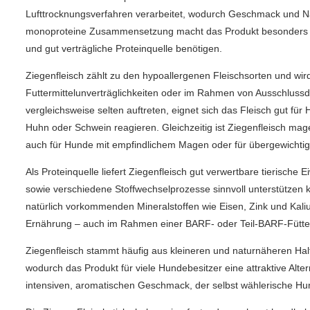
Lufttrocknungsverfahren verarbeitet, wodurch Geschmack und Näh
monoproteine Zusammensetzung macht das Produkt besonders inte
und gut verträgliche Proteinquelle benötigen.
Ziegenfleisch zählt zu den hypoallergenen Fleischsorten und wir
Futtermittelunverträglichkeiten oder im Rahmen von Ausschlussd
vergleichsweise selten auftreten, eignet sich das Fleisch gut für
Huhn oder Schwein reagieren. Gleichzeitig ist Ziegenfleisch mager
auch für Hunde mit empfindlichem Magen oder für übergewichtig
Als Proteinquelle liefert Ziegenfleisch gut verwertbare tierische
sowie verschiedene Stoffwechselprozesse sinnvoll unterstützen k
natürlich vorkommenden Mineralstoffen wie Eisen, Zink und Kal
Ernährung – auch im Rahmen einer BARF‑ oder Teil‑BARF‑Fütter
Ziegenfleisch stammt häufig aus kleineren und naturnäheren Hal
wodurch das Produkt für viele Hundebesitzer eine attraktive Alter
intensiven, aromatischen Geschmack, der selbst wählerische Hun