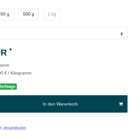
200 g
500 g
1 kg
*
UR
gramm
90 € / Kilogramm
 Werktage
In den Warenkorb
l.
Versandkosten