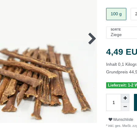
100 g
SORTE
4,49 E
Inhalt
0,1
Kilo
Grundpreis
44,
Lieferzeit: 1-2
Wunschliste
* inkl. ges. MwSt. zzg