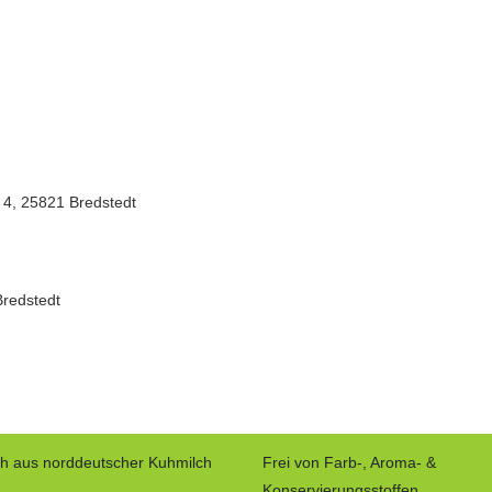
 4, 25821 Bredstedt
Bredstedt
ch aus norddeutscher Kuhmilch
Frei von Farb-, Aroma- &
Konservierungsstoffen