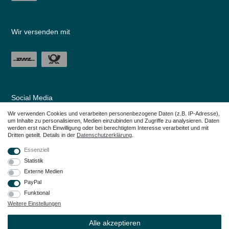
Wir versenden mit
Social Media
Wir verwenden Cookies und verarbeiten personenbezogene Daten (z.B. IP-Adresse),
um Inhalte zu personalisieren, Medien einzubinden und Zugriffe zu analysieren. Daten
werden erst nach Einwilligung oder bei berechtigtem Interesse verarbeitet und mit
Dritten geteilt. Details in der
Daten­schutz­erklärung
.
Essenziell
Statistik
Externe Medien
PayPal
Funktional
Weitere Einstellungen
Alle in den Webseiten erwähnten Geräte- und Zubehörbezeichnungen dienen
lediglich der Anwendungshilfe. Alle genannten Markennamen sind eingetragene
Alle akzeptieren
Warenzeichen Ihrer Eigentümer.