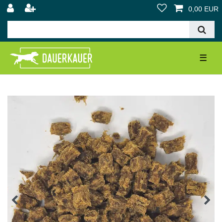
0,00 EUR
☰