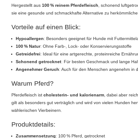
Hergestellt aus
100 % reinem Pferdefleisch
, schonend luftgetro
sie eine gesunde und schmackhafte Alternative zu herkömmlich
Vorteile auf einen Blick:
Hypoallergen
: Besonders geeignet für Hunde mit Futtermittela
100 % Natur
: Ohne Farb-, Lock- oder Konservierungsstoffe
Getreidefrei
: Ideal für eine artgerechte, proteinreiche Ernähr
Schonend getrocknet
: Für besten Geschmack und lange Halt
Angenehmer Geruch
: Auch für den Menschen angenehm in
Warum Pferd?
Pferdefleisch ist
cholesterin- und kalorienarm
, dabei aber reic
gilt als besonders gut verträglich und wird von vielen Hunden 
wählerischen Vierbeinern.
Produktdetails:
Zusammensetzung
: 100 % Pferd, getrocknet