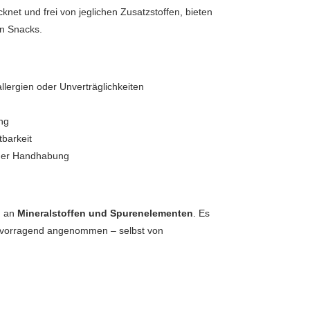
cknet und frei von jeglichen Zusatzstoffen, bieten
en Snacks.
llergien oder Unverträglichkeiten
ung
barkeit
 der Handhabung
h an
Mineralstoffen und Spurenelementen
. Es
hervorragend angenommen – selbst von