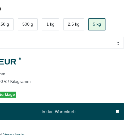
g
250 g
500 g
1 kg
2,5 kg
5 kg
*
 EUR
amm
00 € / Kilogramm
 Werktage
In den Warenkorb
l.
Versandkosten