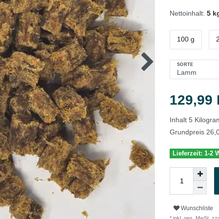
Nettoinhalt:
5 k
100 g
SORTE
129,99
Inhalt
5
Kilogr
Grundpreis
26,
Lieferzeit: 1-2
Wunschliste
* inkl. ges. MwSt. zzg