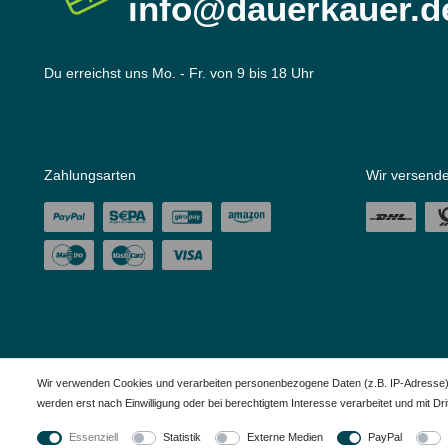
info@dauerkauer.d
Du erreichst uns Mo. - Fr. von 9 bis 18 Uhr
Zahlungsarten
Wir versende
Wir verwenden Cookies und verarbeiten personenbezogene Daten (z.B. IP-Adresse), u
werden erst nach Einwilligung oder bei berechtigtem Interesse verarbeitet und mit Dritt
Alle in den Webseiten erwähnten Geräte- und Zubehörbezeichnungen dienen ledigl
Essenziell
Statistik
Externe Medien
PayPal