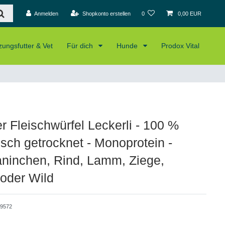
Anmelden
Shopkonto erstellen
0
0,00 EUR
ungsfutter & Vet
Für dich
Hunde
Prodox Vital
r Fleischwürfel Leckerli - 100 %
isch getrocknet - Monoprotein -
aninchen, Rind, Lamm, Ziege,
 oder Wild
9572