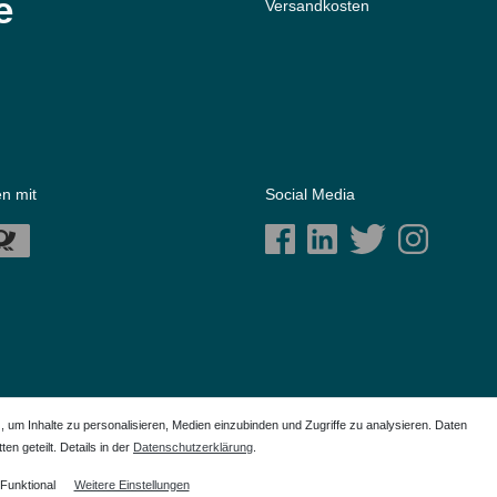
e
Versandkosten
n mit
Social Media
m Inhalte zu personalisieren, Medien einzubinden und Zugriffe zu analysieren. Daten
en geteilt. Details in der
Daten­schutz­erklärung
.
ich der Anwendungshilfe. Alle genannten Markennamen sind eingetragene Warenzeichen Ihrer
Funktional
Weitere Einstellungen