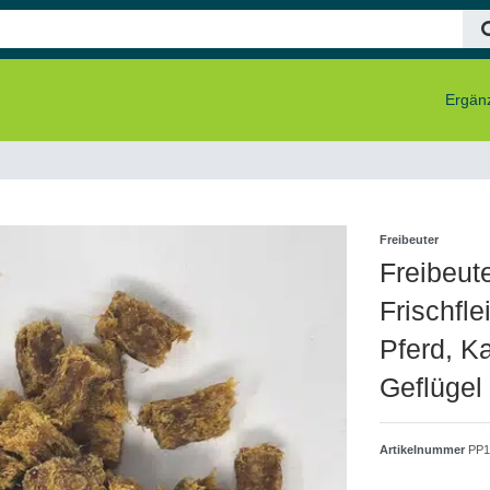
Ergänz
Freibeuter
Freibeute
Frischfle
Pferd, K
Geflügel
Artikelnummer
PP1