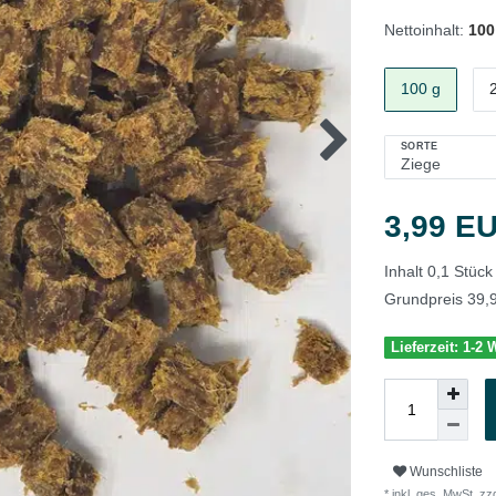
Nettoinhalt:
100
100 g
SORTE
3,99 E
Inhalt
0,1
Stück
Grundpreis
39,9
Lieferzeit: 1-2
Wunschliste
* inkl. ges. MwSt. zzg