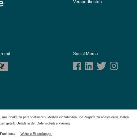
e
Versandkosten
n mit
Social Media
m Inhalte zu personalisieren, Medien einzubinden und Zugriffe zu analysieren. Daten
en geteilt. Details in der
Daten­schutz­erklärung
.
ich der Anwendungshilfe. Alle genannten Markennamen sind eingetragene Warenzeichen Ihrer
Funktional
Weitere Einstellungen