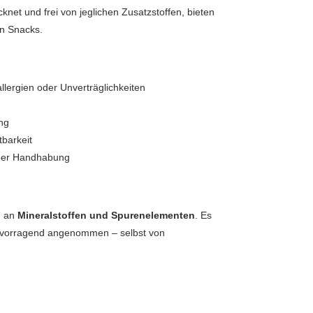
cknet und frei von jeglichen Zusatzstoffen, bieten
en Snacks.
llergien oder Unverträglichkeiten
ung
barkeit
 der Handhabung
h an
Mineralstoffen und Spurenelementen
. Es
hervorragend angenommen – selbst von