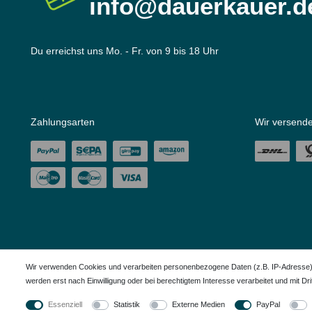
info@dauerkauer.d
Du erreichst uns Mo. - Fr. von 9 bis 18 Uhr
Zahlungsarten
Wir versende
Wir verwenden Cookies und verarbeiten personenbezogene Daten (z.B. IP-Adresse), u
werden erst nach Einwilligung oder bei berechtigtem Interesse verarbeitet und mit Dritt
Alle in den Webseiten erwähnten Geräte- und Zubehörbezeichnungen dienen ledigl
Essenziell
Statistik
Externe Medien
PayPal