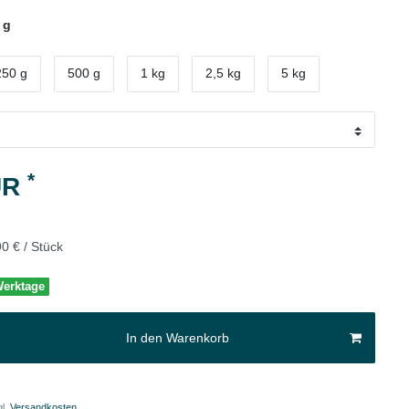
 g
250 g
500 g
1 kg
2,5 kg
5 kg
*
UR
0 € / Stück
 Werktage
In den Warenkorb
l.
Versandkosten