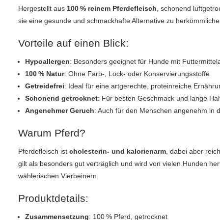
Hergestellt aus
100 % reinem Pferdefleisch
, schonend luftgetro
sie eine gesunde und schmackhafte Alternative zu herkömmlich
Vorteile auf einen Blick:
Hypoallergen
: Besonders geeignet für Hunde mit Futtermittela
100 % Natur
: Ohne Farb-, Lock- oder Konservierungsstoffe
Getreidefrei
: Ideal für eine artgerechte, proteinreiche Ernähr
Schonend getrocknet
: Für besten Geschmack und lange Halt
Angenehmer Geruch
: Auch für den Menschen angenehm in
Warum Pferd?
Pferdefleisch ist
cholesterin- und kalorienarm
, dabei aber reic
gilt als besonders gut verträglich und wird von vielen Hunden 
wählerischen Vierbeinern.
Produktdetails:
Zusammensetzung
: 100 % Pferd, getrocknet