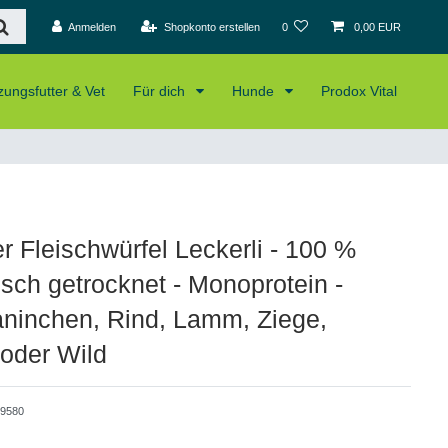
Anmelden
Shopkonto erstellen
0
0,00 EUR
ungsfutter & Vet
Für dich
Hunde
Prodox Vital
r Fleischwürfel Leckerli - 100 %
isch getrocknet - Monoprotein -
aninchen, Rind, Lamm, Ziege,
 oder Wild
9580