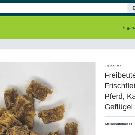
Ergänz
Freibeuter
Freibeute
Frischfle
Pferd, K
Geflügel
Artikelnummer
PP1