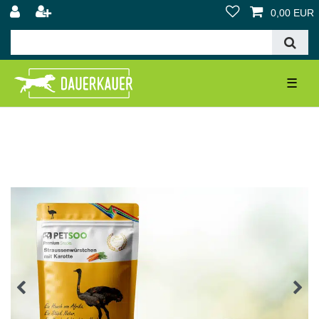
0,00 EUR
☰