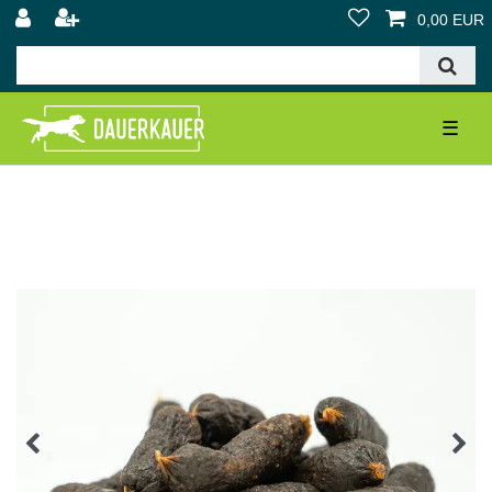
0,00 EUR
☰