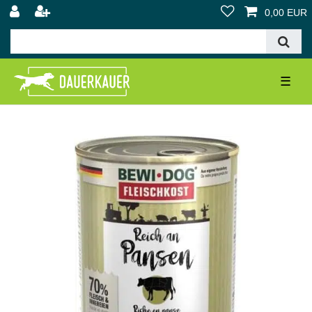
0,00 EUR
☰