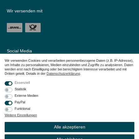
Wir versenden mit
Social Media
Wir verwenden Cookies und verarbeiten personenbezogene Daten (z.B. IP-Adresse),
um Inhalte zu personalisieren, Medien einzubinden und Zugriffe zu analysieren. Daten
werden erst nach Einwilligung oder bei berechtigtem Interesse verarbeitet und mit
Dritten geteilt. Details in der
Daten­schutz­erklärung
.
Essenziell
Statistik
Externe Medien
PayPal
Funktional
Weitere Einstellungen
Alle in den Webseiten erwähnten Geräte- und Zubehörbezeichnungen dienen
lediglich der Anwendungshilfe. Alle genannten Markennamen sind eingetragene
Alle akzeptieren
Warenzeichen Ihrer Eigentümer.
© Copyright 2026 – Dauerkauer | Alle Rechte vorbehalten.