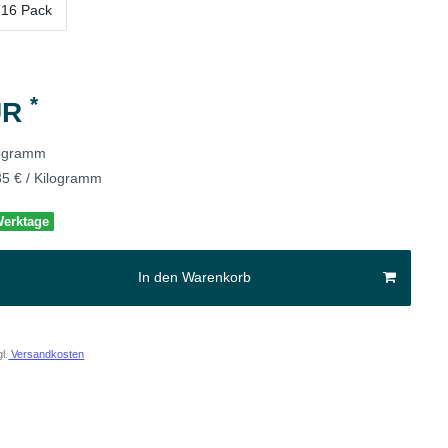
16 Pack
*
UR
logramm
35 € / Kilogramm
 Werktage
In den Warenkorb
l.
Versandkosten