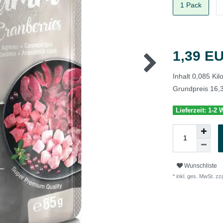
1 Pack
1,39 E
Inhalt
0,085
Ki
Grundpreis
16,
Lieferzeit: 1-2
Wunschliste
* inkl. ges. MwSt. zzg