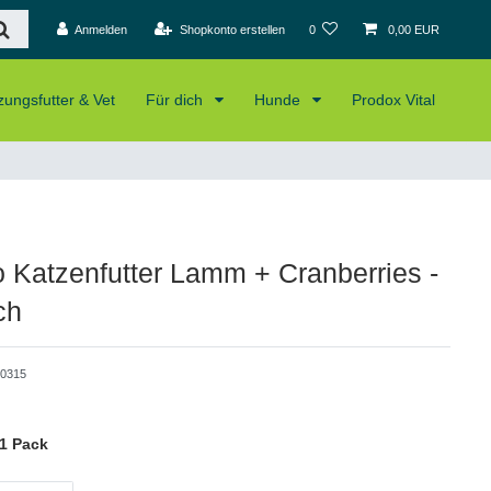
Anmelden
Shopkonto erstellen
0
0,00 EUR
ungsfutter & Vet
Für dich
Hunde
Prodox Vital
 Katzenfutter Lamm + Cranberries -
ch
0315
1 Pack