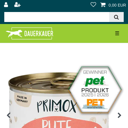
0,00 EUR
☰