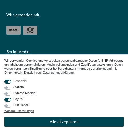
Wir versenden mit
Social Media
Wir verwenden Cookies und verarbeiten personenbezogene Daten (z.B. IP-Adresse),
um Inhalte zu personalisieren, Medien einzubinden und Zugriffe zu analysieren. Daten
werden erst nach Einwilligung oder bei berechtigtem Interesse verarbeitet und mit
Dritten geteilt. Details in der
Daten­schutz­erklärung
.
Essenziell
Statistik
Externe Medien
PayPal
Funktional
Weitere Einstellungen
Alle in den Webseiten erwähnten Geräte- und Zubehörbezeichnungen dienen
lediglich der Anwendungshilfe. Alle genannten Markennamen sind eingetragene
Alle akzeptieren
Warenzeichen Ihrer Eigentümer.