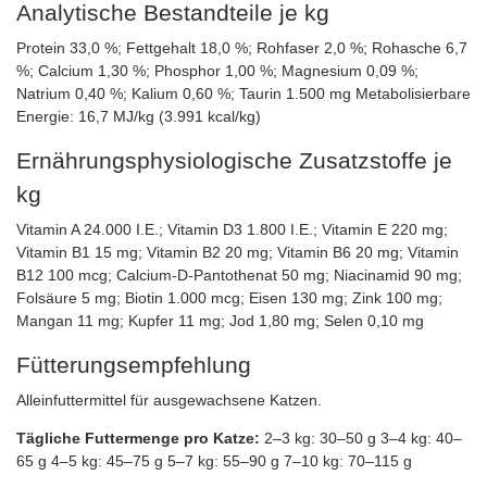
Analytische Bestandteile je kg
Protein 33,0 %; Fettgehalt 18,0 %; Rohfaser 2,0 %; Rohasche 6,7
%; Calcium 1,30 %; Phosphor 1,00 %; Magnesium 0,09 %;
Natrium 0,40 %; Kalium 0,60 %; Taurin 1.500 mg Metabolisierbare
Energie: 16,7 MJ/kg (3.991 kcal/kg)
Ernährungsphysiologische Zusatzstoffe je
kg
Vitamin A 24.000 I.E.; Vitamin D3 1.800 I.E.; Vitamin E 220 mg;
Vitamin B1 15 mg; Vitamin B2 20 mg; Vitamin B6 20 mg; Vitamin
B12 100 mcg; Calcium‑D‑Pantothenat 50 mg; Niacinamid 90 mg;
Folsäure 5 mg; Biotin 1.000 mcg; Eisen 130 mg; Zink 100 mg;
Mangan 11 mg; Kupfer 11 mg; Jod 1,80 mg; Selen 0,10 mg
Fütterungsempfehlung
Alleinfuttermittel für ausgewachsene Katzen.
Tägliche Futtermenge pro Katze:
2–3 kg: 30–50 g 3–4 kg: 40–
65 g 4–5 kg: 45–75 g 5–7 kg: 55–90 g 7–10 kg: 70–115 g