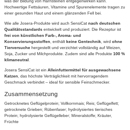
was der Bildung von Harnsteinen entgegenwirken kann.
Hochwertige Fettsäuren, Vitamine und Spurenelemente tragen zu
einer gesunden Haut und einem glänzenden Fell bei.
Wie alle Josera‑Produkte wird auch SensiCat
nach deutschen
Qualitätsstandards
entwickelt und produziert. Die Rezeptur ist
frei von künstlichen Farb‑, Aroma‑ und
Konservierungsstoffen
, enthält
keine Gentechnik
, wird
ohne
Tierversuche
hergestellt und verzichtet vollständig auf Weizen,
Soja, Zucker und Milchprodukte. Zudem sind alle Produkte
100 %
klimaneutral
.
Josera SensiCat ist ein
Alleinfuttermittel für ausgewachsene
Katzen
, das höchste Verträglichkeit mit hervorragendem
Geschmack verbindet – ideal für sensible Feinschmecker.
Zusammensetzung
Getrocknetes Geflügelprotein; Vollkornmais; Reis; Geflügelfett;
getrocknete Grieben; Rübenfaser; hydrolysiertes tierisches
Protein; hydrolysierte Geflügelleber; Mineralstoffe; Kräuter,
Früchte