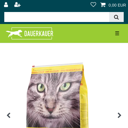
0,00 EUR
☰