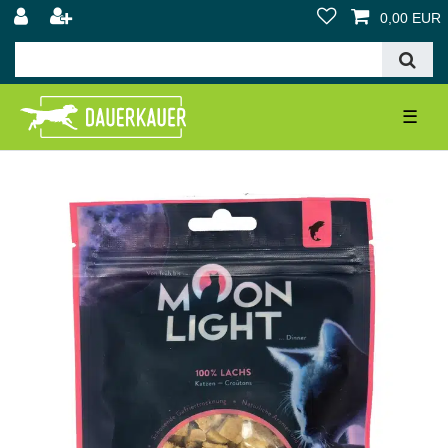
0,00 EUR
☰