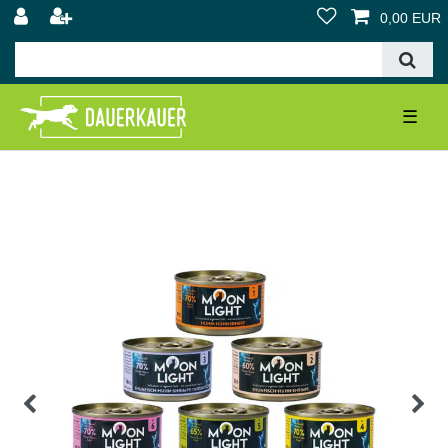
0,00 EUR
☰