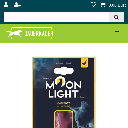
0,00 EUR
☰