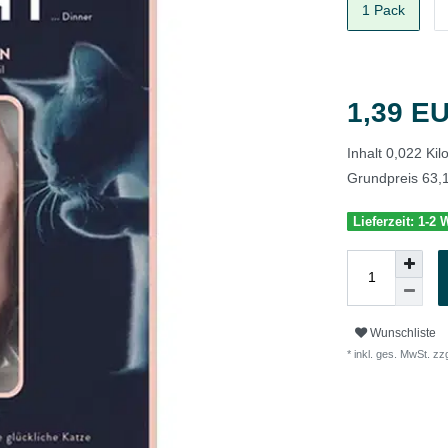
1 Pack
1,39 E
Inhalt
0,022
Ki
Grundpreis
63,
Lieferzeit: 1-2
Wunschliste
* inkl. ges. MwSt. zzg