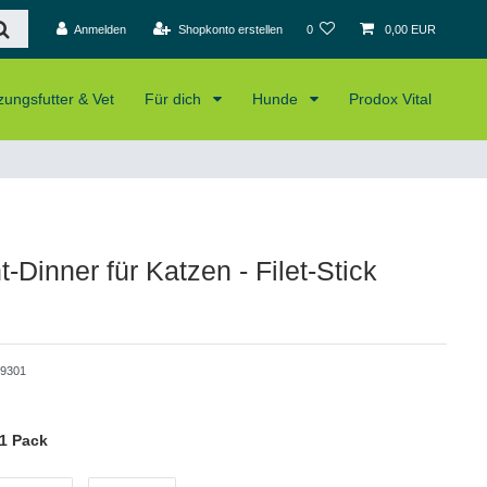
Anmelden
Shopkonto erstellen
0
0,00 EUR
ungsfutter & Vet
Für dich
Hunde
Prodox Vital
-Dinner für Katzen - Filet-Stick
9301
1 Pack