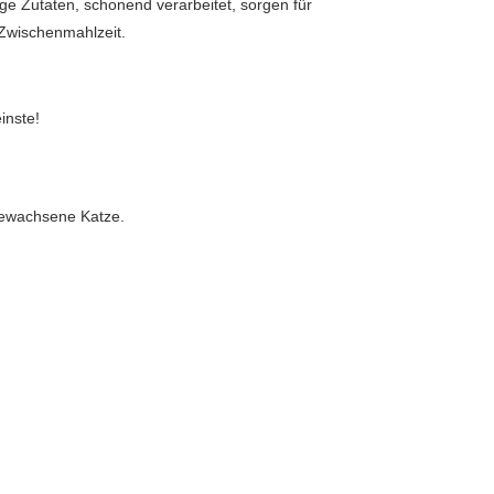
tige Zutaten, schonend verarbeitet, sorgen für
 Zwischenmahlzeit.
einste!
gewachsene Katze.