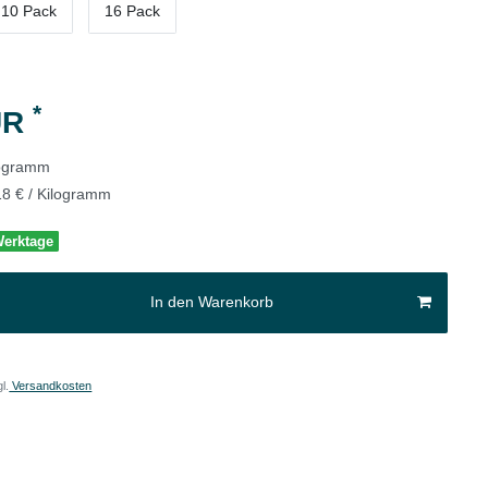
10 Pack
16 Pack
*
UR
logramm
18 € / Kilogramm
 Werktage
In den Warenkorb
l.
Versandkosten