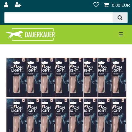
0,00 EUR
☰