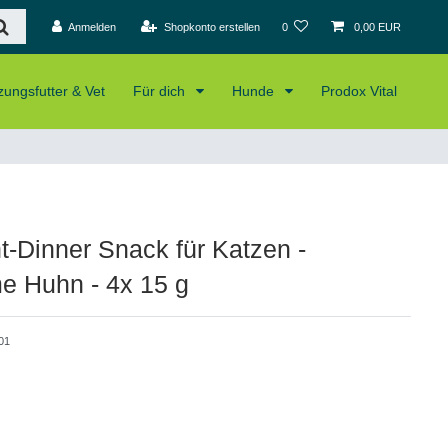
Anmelden
Shopkonto erstellen
0
0,00 EUR
ungsfutter & Vet
Für dich
Hunde
Prodox Vital
t-Dinner Snack für Katzen -
me Huhn - 4x 15 g
01