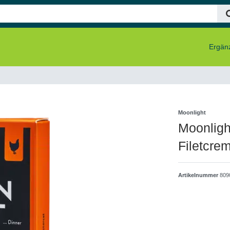
Ergänz
Moonlight
Moonligh
Filetcre
Artikelnummer
809