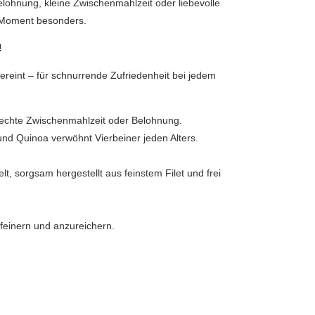
elohnung, kleine Zwischenmahlzeit oder liebevolle
n Moment besonders.
!
reint – für schnurrende Zufriedenheit bei jedem
gerechte Zwischenmahlzeit oder Belohnung.
nd Quinoa verwöhnt Vierbeiner jeden Alters.
elt, sorgsam hergestellt aus feinstem Filet und frei
feinern und anzureichern.