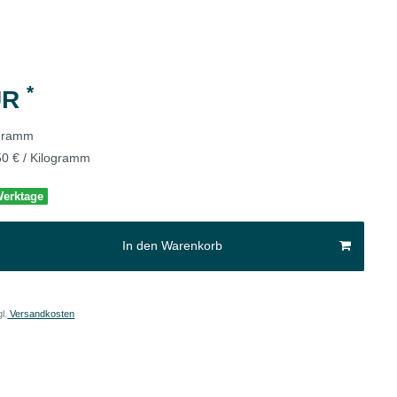
*
UR
ogramm
50 € / Kilogramm
 Werktage
In den Warenkorb
l.
Versandkosten