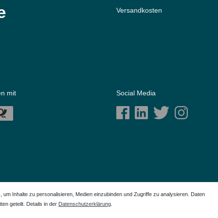
e
Versandkosten
n mit
Social Media
m Inhalte zu personalisieren, Medien einzubinden und Zugriffe zu analysieren. Daten
en geteilt. Details in der
Daten­schutz­erklärung
.