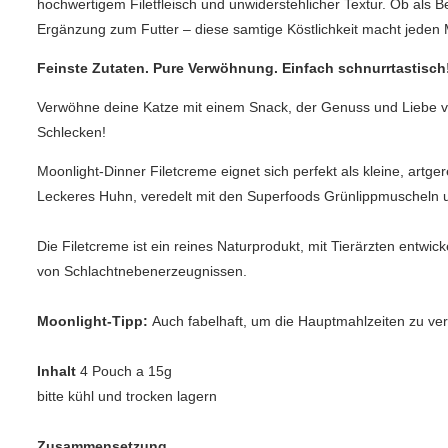
hochwertigem Filetfleisch und unwiderstehlicher Textur. Ob als B
Ergänzung zum Futter – diese samtige Köstlichkeit macht jede
Feinste Zutaten. Pure Verwöhnung. Einfach schnurrtastisch
Verwöhne deine Katze mit einem Snack, der Genuss und Liebe ve
Schlecken!
Moonlight-Dinner Filetcreme eignet sich perfekt als kleine, art
Leckeres Huhn, veredelt mit den Superfoods Grünlippmuscheln u
Die Filetcreme ist ein reines Naturprodukt, mit Tierärzten entwick
von Schlachtnebenerzeugnissen.
Moonlight-Tipp:
Auch fabelhaft, um die Hauptmahlzeiten zu ver
Inhalt
4 Pouch a 15g
bitte kühl und trocken lagern
Zusammensetzung