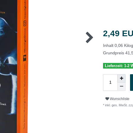
2,49 E
Inhalt
0,06
Kil
Grundpreis
41,
Lieferzeit: 1-2
Wunschliste
* inkl. ges. MwSt. zzg