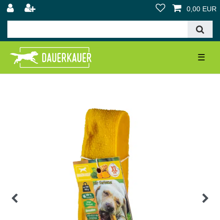
0,00 EUR
☰