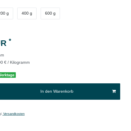
200 g
400 g
600 g
*
UR
mm
90 € / Kilogramm
 Werktage
In den Warenkorb
l.
Versandkosten