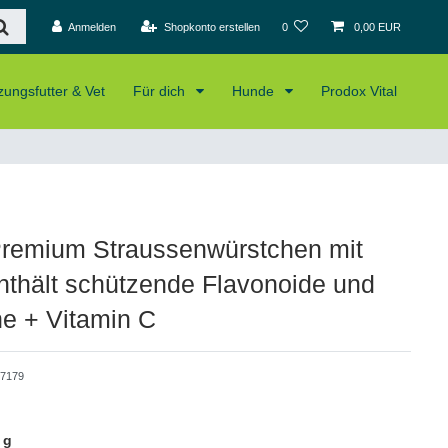
Anmelden
Shopkonto erstellen
0
0,00 EUR
ungsfutter & Vet
Für dich
Hunde
Prodox Vital
remium Straussenwürstchen mit
Enthält schützende Flavonoide und
e + Vitamin C
7179
 g