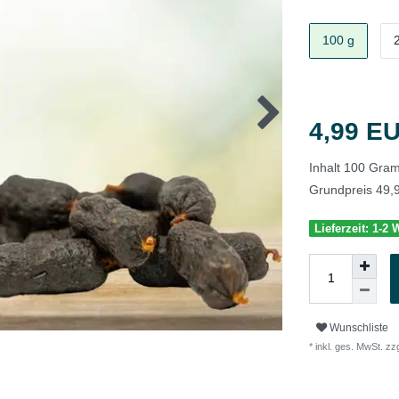
100 g
4,99 E
Inhalt
100
Gra
Grundpreis
49,
Lieferzeit: 1-2
Wunschliste
* inkl. ges. MwSt. zzg