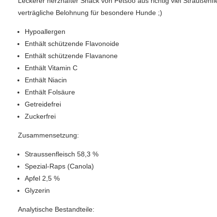
Leckerer herzhafter Snack von Petsoo aus richtig viel Straußenfl
verträgliche Belohnung für besondere Hunde ;)
Hypoallergen
Enthält schützende Flavonoide
Enthält schützende Flavanone
Enthält Vitamin C
Enthält Niacin
Enthält Folsäure
Getreidefrei
Zuckerfrei
Zusammensetzung:
Straussenfleisch 58,3 %
Spezial-Raps (Canola)
Apfel 2,5 %
Glyzerin
Analytische Bestandteile: