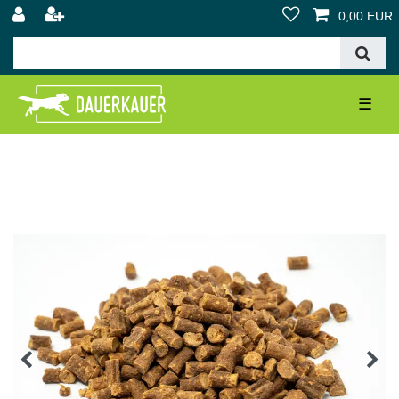
0,00 EUR
☰