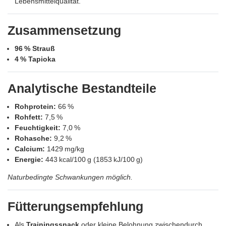
Lebensmittelqualität.
Zusammensetzung
96 % Strauß
4 % Tapioka
Analytische Bestandteile
Rohprotein:
66 %
Rohfett:
7,5 %
Feuchtigkeit:
7,0 %
Rohasche:
9,2 %
Calcium:
1429 mg/kg
Energie:
443 kcal/100 g (1853 kJ/100 g)
Naturbedingte Schwankungen möglich.
Fütterungsempfehlung
Als
Trainingssnack
oder kleine Belohnung zwischendurch