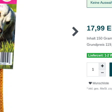
Keine Auswah
17,99 
Inhalt
150
Gra
Grundpreis
119
Lieferzeit: 1-2
Wunschliste
* inkl. ges. MwSt. zzg