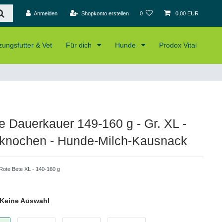
Anmelden
Shopkonto erstellen
0
0,00 EUR
ungsfutter & Vet
Für dich
Hunde
Prodox Vital
e Dauerkauer 149-160 g - Gr. XL -
knochen - Hunde-Milch-Kausnack
Rote Bete XL - 140-160 g
Keine Auswahl