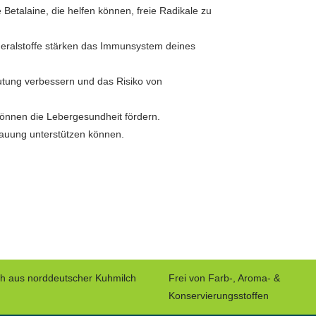
e Betalaine, die helfen können, freie Radikale zu
neralstoffe stärken das Immunsystem deines
utung verbessern und das Risiko von
können die Lebergesundheit fördern.
rdauung unterstützen können.
ch aus norddeutscher Kuhmilch
Frei von Farb-, Aroma- &
Konservierungsstoffen