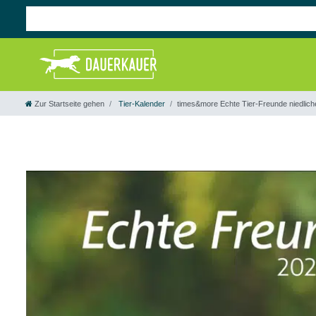
Zur Startseite gehen
Tier-Kalender
times&more Echte Tier-Freunde niedlich