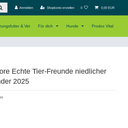
Anmelden
Shopkonto erstellen
0
0,00 EUR
ungsfutter & Vet
Für dich
Hunde
Prodox Vital
re Echte Tier-Freunde niedlicher
nder 2025
34