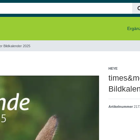
Ergänz
er Bildkalender 2025
HEYE
times&mo
Bildkale
Artikelnummer
217