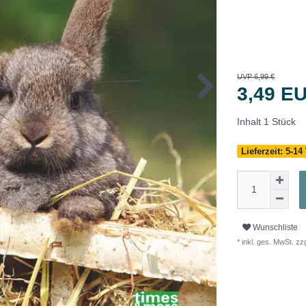
UVP 6,99 €
3,49 E
Inhalt
1
Stück
Lieferzeit: 5-1
Wunschliste
* inkl. ges. MwSt. zzg